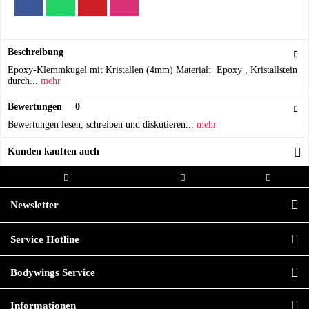
Beschreibung
Epoxy-Klemmkugel mit Kristallen (4mm) Material: Epoxy , Kristallstein
durch...
mehr
Bewertungen
0
Bewertungen lesen, schreiben und diskutieren...
mehr
Kunden kauften auch
Kostenloser Versand ab 20,00€
Versand innerhalb von
Hochwertige
Bestellwert
24h*
Qualität
Newsletter
Service Hotline
Bodywings Service
Informationen