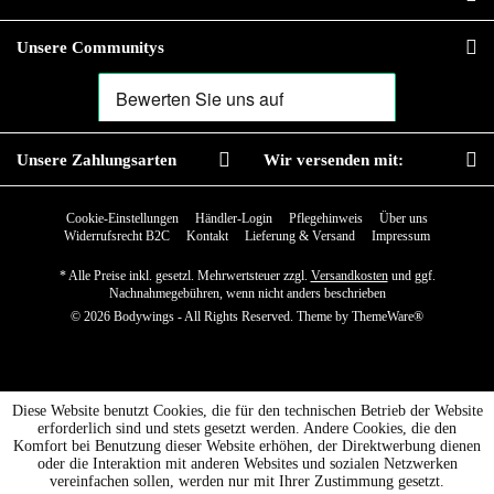
Unsere Communitys
Unsere Zahlungsarten
Wir versenden mit:
Cookie-Einstellungen
Händler-Login
Pflegehinweis
Über uns
Widerrufsrecht B2C
Kontakt
Lieferung & Versand
Impressum
* Alle Preise inkl. gesetzl. Mehrwertsteuer zzgl.
Versandkosten
und ggf.
Nachnahmegebühren, wenn nicht anders beschrieben
© 2026 Bodywings - All Rights Reserved. Theme by
ThemeWare®
Diese Website benutzt Cookies, die für den technischen Betrieb der Website
erforderlich sind und stets gesetzt werden. Andere Cookies, die den
Komfort bei Benutzung dieser Website erhöhen, der Direktwerbung dienen
oder die Interaktion mit anderen Websites und sozialen Netzwerken
vereinfachen sollen, werden nur mit Ihrer Zustimmung gesetzt.