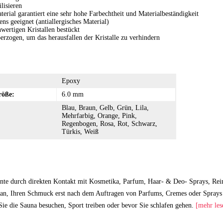
lisieren
erial garantiert eine sehr hohe Farbechtheit und Materialbeständigkeit
ens geeignet (antiallergisches Material)
wertigen Kristallen bestückt
erzogen, um das herausfallen der Kristalle zu verhindern
Epoxy
röße:
6.0 mm
Blau, Braun, Gelb, Grün, Lila,
Mehrfarbig, Orange, Pink,
Regenbogen, Rosa, Rot, Schwarz,
Türkis, Weiß
nte durch direkten Kontakt mit Kosmetika, Parfum, Haar- & Deo- Sprays, Rei
an, Ihren Schmuck erst nach dem Auftragen von Parfums, Cremes oder Sprays 
ie die Sauna besuchen, Sport treiben oder bevor Sie schlafen gehen.
[mehr les