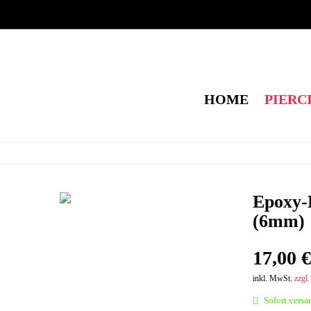
HOME
PIERC
Epoxy-
(6mm)
17,00 €
inkl. MwSt.
zzgl
Sofort versan