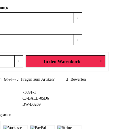
(mm):
In den
Warenkorb
Fragen zum Artikel?
Bewerten
Merken
73091-1
CJ-BALL-05D6
BW-B0269
gsarten: