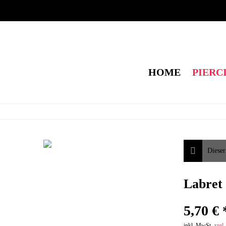
HOME
PIERC
Dieser
Labret
5,70 € 
inkl. MwSt.
zzgl