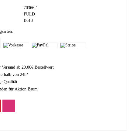
70366-1
FULD
B613
gsarten:
r Versand ab 20,00€ Bestellwert
nerhalb von 24h*
e Qualität
nden für Aktion Baum