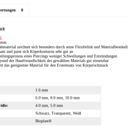
ertungen
0
st®
t®
.6mm
bmaterial zeichnet sich besonders durch seine Flexibilität und Materialbeständi
sam und passt sich Köperkonturen sehr gut an
eilungsprozess eines Piercings weniger Schwellungen und Entzündungen
grund der Hautfreundlichkeit des gewählten Materials gut einsetzbar
eit das geeignetste Material für den Ersteinsatz von Körperschmuck
1.6 mm
6.0 mm, 8.0 mm, 10.0 mm
röße:
4.0 mm, 5.0 mm
Schwarz, Transparent, Weiß
Bioplast®