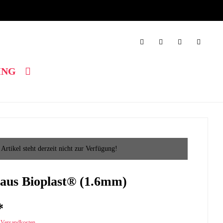
ING
 Artikel steht derzeit nicht zur Verfügung!
 aus Bioplast® (1.6mm)
*
. Versandkosten