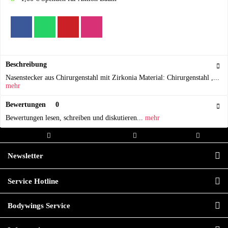
Beschreibung
Nasenstecker aus Chirurgenstahl mit Zirkonia Material: Chirurgenstahl ,...
mehr
Bewertungen
0
Bewertungen lesen, schreiben und diskutieren...
mehr
Kostenloser Versand ab 20,00€
Versand innerhalb von
Hochwertige
Bestellwert
24h*
Qualität
Newsletter
Service Hotline
Bodywings Service