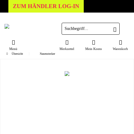
ZUM HÄNDLER LOG-IN
Menü
Merkzettel
Mein Konto
Warenkorb
Übersicht
Nasenstecker