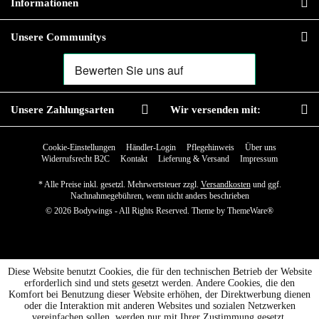
Informationen
Unsere Communitys
Unsere Zahlungsarten
Wir versenden mit:
Cookie-Einstellungen
Händler-Login
Pflegehinweis
Über uns
Widerrufsrecht B2C
Kontakt
Lieferung & Versand
Impressum
* Alle Preise inkl. gesetzl. Mehrwertsteuer zzgl.
Versandkosten
und ggf.
Nachnahmegebühren, wenn nicht anders beschrieben
© 2026 Bodywings - All Rights Reserved. Theme by
ThemeWare®
Diese Website benutzt Cookies, die für den technischen Betrieb der Website
erforderlich sind und stets gesetzt werden. Andere Cookies, die den
Komfort bei Benutzung dieser Website erhöhen, der Direktwerbung dienen
oder die Interaktion mit anderen Websites und sozialen Netzwerken
vereinfachen sollen, werden nur mit Ihrer Zustimmung gesetzt.