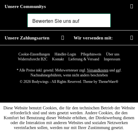
Unsere Communitys
Unsere Zahlungsarten
Wir versenden mit:
Cookie-Einstellungen
Händler-Login
Pflegehinweis
Über uns
Widerrufsrecht B2C
Kontakt
Lieferung & Versand
Impressum
* Alle Preise inkl. gesetzl. Mehrwertsteuer zzgl.
Versandkosten
und ggf.
Nachnahmegebühren, wenn nicht anders beschrieben
© 2026 Bodywings - All Rights Reserved. Theme by
ThemeWare®
Diese Website benutzt Cookies, die für den technischen Betrieb der Website
erforderlich sind und stets gesetzt werden. Andere Cookies, die den
Komfort bei Benutzung dieser Website erhöhen, der Direktwerbung dienen
oder die Interaktion mit anderen Websites und sozialen Netzwerken
vereinfachen sollen, werden nur mit Ihrer Zustimmung gesetzt.