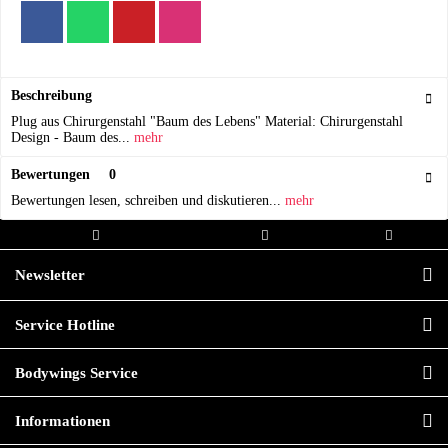
Beschreibung
Plug aus Chirurgenstahl "Baum des Lebens" Material: Chirurgenstahl
Design - Baum des...
mehr
Bewertungen
0
Bewertungen lesen, schreiben und diskutieren...
mehr
Kostenloser Versand ab 20,00€
Versand innerhalb von
Hochwertige
Bestellwert
24h*
Qualität
Newsletter
Service Hotline
Bodywings Service
Informationen