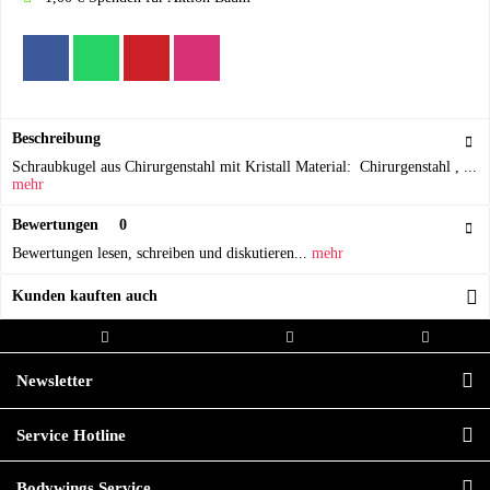
Beschreibung
Schraubkugel aus Chirurgenstahl mit Kristall Material: Chirurgenstahl , ...
mehr
Bewertungen
0
Bewertungen lesen, schreiben und diskutieren...
mehr
Kunden kauften auch
Kostenloser Versand ab 20,00€
Versand innerhalb von
Hochwertige
Bestellwert
24h*
Qualität
Newsletter
Service Hotline
Bodywings Service