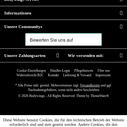
Informationen
Unsere Communitys
Unsere Zahlungsarten
Wir versenden mit:
Cookie-Einstellungen
Händler-Login
Pflegehinweis
Über uns
Widerrufsrecht B2C
Kontakt
Lieferung & Versand
Impressum
* Alle Preise inkl. gesetzl. Mehrwertsteuer zzgl.
Versandkosten
und ggf.
Nachnahmegebühren, wenn nicht anders beschrieben
© 2026 Bodywings - All Rights Reserved. Theme by
ThemeWare®
Diese Website benutzt Cookies, die für den technischen Betrieb der Website
erforderlich sind und stets gesetzt werden. Andere Cookies, die den