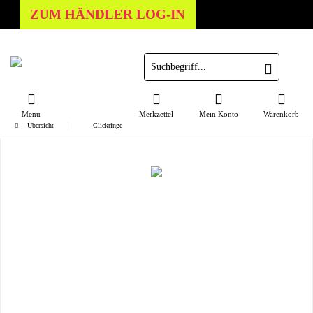
ZUM HÄNDLER LOG-IN
Menü
Merkzettel
Mein Konto
Warenkorb
Übersicht
Clickringe