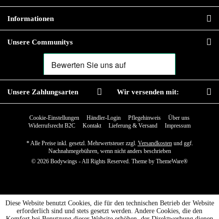
Informationen
Unsere Communitys
Unsere Zahlungsarten
Wir versenden mit:
Cookie-Einstellungen
Händler-Login
Pflegehinweis
Über uns
Widerrufsrecht B2C
Kontakt
Lieferung & Versand
Impressum
* Alle Preise inkl. gesetzl. Mehrwertsteuer zzgl.
Versandkosten
und ggf.
Nachnahmegebühren, wenn nicht anders beschrieben
© 2026 Bodywings - All Rights Reserved. Theme by
ThemeWare®
Diese Website benutzt Cookies, die für den technischen Betrieb der Website
erforderlich sind und stets gesetzt werden. Andere Cookies, die den
Komfort bei Benutzung dieser Website erhöhen, der Direktwerbung dienen