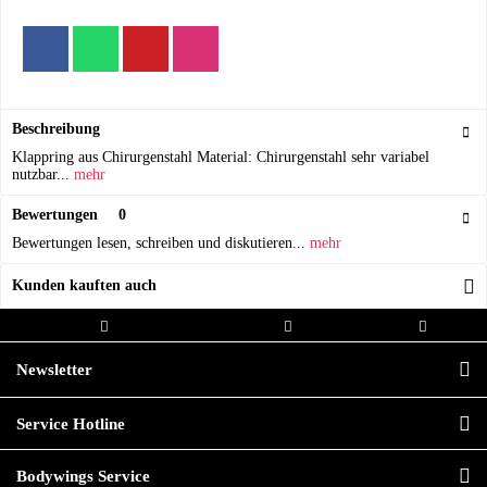
Beschreibung
Klappring aus Chirurgenstahl Material: Chirurgenstahl sehr variabel
nutzbar...
mehr
Bewertungen
0
Bewertungen lesen, schreiben und diskutieren...
mehr
Kunden kauften auch
Kostenloser Versand ab 20,00€
Versand innerhalb von
Hochwertige
Bestellwert
24h*
Qualität
Newsletter
Service Hotline
Bodywings Service