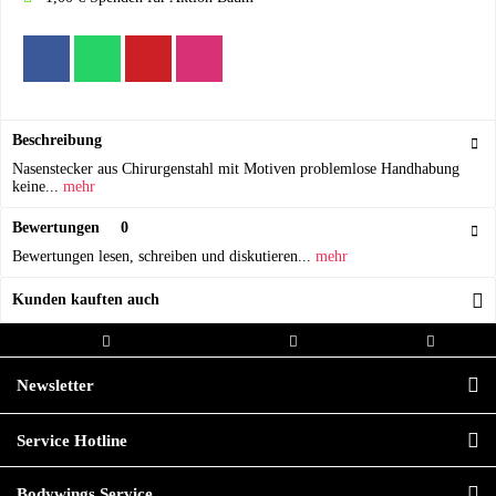
Beschreibung
Nasenstecker aus Chirurgenstahl mit Motiven problemlose Handhabung
keine...
mehr
Bewertungen
0
Bewertungen lesen, schreiben und diskutieren...
mehr
Kunden kauften auch
Kostenloser Versand ab 20,00€
Versand innerhalb von
Hochwertige
Bestellwert
24h*
Qualität
Newsletter
Service Hotline
Bodywings Service