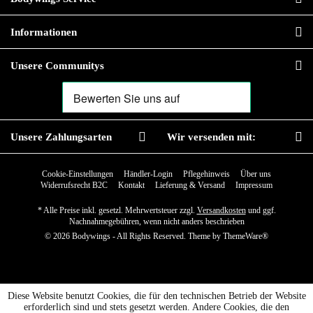
Informationen
Unsere Communitys
Unsere Zahlungsarten
Wir versenden mit:
Cookie-Einstellungen
Händler-Login
Pflegehinweis
Über uns
Widerrufsrecht B2C
Kontakt
Lieferung & Versand
Impressum
* Alle Preise inkl. gesetzl. Mehrwertsteuer zzgl.
Versandkosten
und ggf.
Nachnahmegebühren, wenn nicht anders beschrieben
© 2026 Bodywings - All Rights Reserved. Theme by
ThemeWare®
Diese Website benutzt Cookies, die für den technischen Betrieb der Website
erforderlich sind und stets gesetzt werden. Andere Cookies, die den