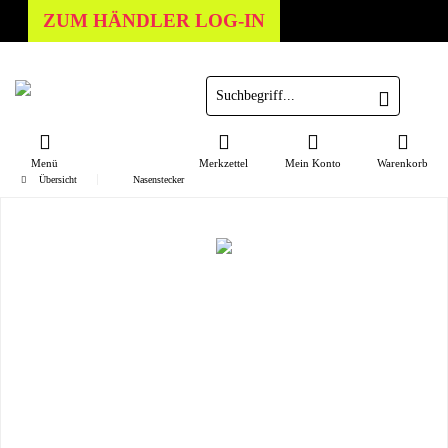
ZUM HÄNDLER LOG-IN
Menü
Merkzettel
Mein Konto
Warenkorb
Übersicht
Nasenstecker