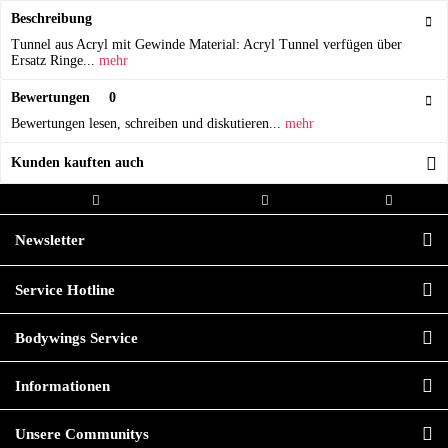
Beschreibung
Tunnel aus Acryl mit Gewinde Material: Acryl Tunnel verfügen über
Ersatz Ringe...
mehr
Bewertungen
0
Bewertungen lesen, schreiben und diskutieren...
mehr
Kunden kauften auch
Kostenloser Versand ab 20,00€
Versand innerhalb von
Hochwertige
Bestellwert
24h*
Qualität
Newsletter
Service Hotline
Bodywings Service
Informationen
Unsere Communitys