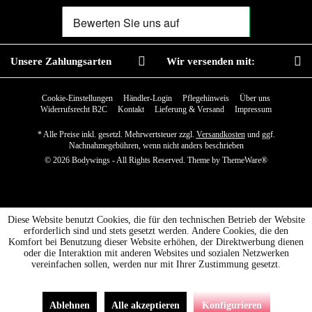
Unsere Zahlungsarten
Wir versenden mit:
Cookie-Einstellungen
Händler-Login
Pflegehinweis
Über uns
Widerrufsrecht B2C
Kontakt
Lieferung & Versand
Impressum
* Alle Preise inkl. gesetzl. Mehrwertsteuer zzgl.
Versandkosten
und ggf.
Nachnahmegebühren, wenn nicht anders beschrieben
© 2026 Bodywings - All Rights Reserved. Theme by
ThemeWare®
Diese Website benutzt Cookies, die für den technischen Betrieb der Website
erforderlich sind und stets gesetzt werden. Andere Cookies, die den
Komfort bei Benutzung dieser Website erhöhen, der Direktwerbung dienen
oder die Interaktion mit anderen Websites und sozialen Netzwerken
vereinfachen sollen, werden nur mit Ihrer Zustimmung gesetzt.
Ablehnen
Alle akzeptieren
Konfigurieren