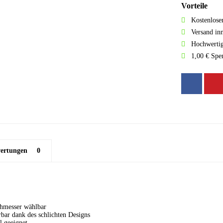
Vorteile
Kostenlose
Versand in
Hochwertig
1,00 € Spe
ertungen
0
chmesser wählbar
rbar dank des schlichten Designs
l geeignet