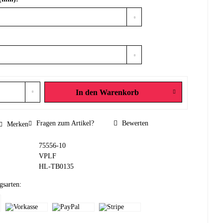
In den
Warenkorb
Fragen zum Artikel?
Bewerten
Merken
75556-10
VPLF
HL-TB0135
gsarten: