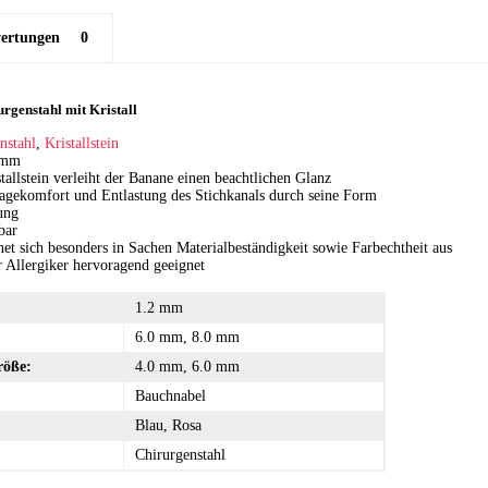
ertungen
0
rgenstahl mit Kristall
nstahl
,
Kristallstein
.2mm
tallstein verleiht der Banane einen beachtlichen Glanz
agekomfort und Entlastung des Stichkanals durch seine Form
ung
bar
net sich besonders in Sachen Materialbeständigkeit sowie Farbechtheit aus
ür Allergiker hervoragend geeignet
1.2 mm
6.0 mm, 8.0 mm
röße:
4.0 mm, 6.0 mm
Bauchnabel
Blau, Rosa
Chirurgenstahl