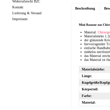
Widerrufsrecht B2C
Kontakt
Beschreibung
Bew
Lieferung & Versand
Impressum
Mini Banane aus Chiru
Material:
Chirurge
Materialstärke 1
der glänzende Kris
hervorragender Tr
einfache Handhab
mühelos sterilisier
das Material zeich
das Material ist f
Materialstärke:
Länge:
Kugelgröße/Kopfg
Körperteil:
Farbe:
Material: