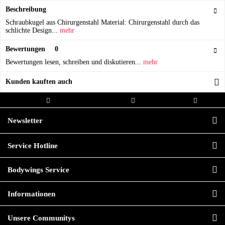
Beschreibung
Schraubkugel aus Chirurgenstahl Material: Chirurgenstahl durch das
schlichte Design...
mehr
Bewertungen
0
Bewertungen lesen, schreiben und diskutieren...
mehr
Kunden kauften auch
Kostenloser Versand ab 20,00€
Versand innerhalb von
Hochwertige
Bestellwert
24h*
Qualität
Newsletter
Service Hotline
Bodywings Service
Informationen
Unsere Communitys