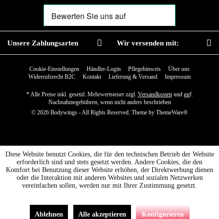
Unsere Zahlungsarten
Wir versenden mit:
Cookie-Einstellungen
Händler-Login
Pflegehinweis
Über uns
Widerrufsrecht B2C
Kontakt
Lieferung & Versand
Impressum
* Alle Preise inkl. gesetzl. Mehrwertsteuer zzgl.
Versandkosten
und ggf.
Nachnahmegebühren, wenn nicht anders beschrieben
© 2026 Bodywings - All Rights Reserved. Theme by
ThemeWare®
Diese Website benutzt Cookies, die für den technischen Betrieb der Website
erforderlich sind und stets gesetzt werden. Andere Cookies, die den
Komfort bei Benutzung dieser Website erhöhen, der Direktwerbung dienen
oder die Interaktion mit anderen Websites und sozialen Netzwerken
vereinfachen sollen, werden nur mit Ihrer Zustimmung gesetzt.
Ablehnen
Alle akzeptieren
Konfigurieren