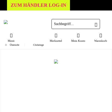
ZUM HÄNDLER LOG-IN
Menü
Merkzettel
Mein Konto
Warenkorb
Übersicht
Clickringe