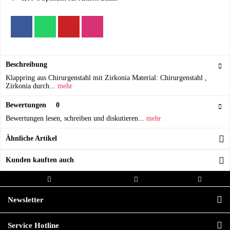
Beschreibung
Klappring aus Chirurgenstahl mit Zirkonia Material: Chirurgenstahl ,
Zirkonia durch...
mehr
Bewertungen
0
Bewertungen lesen, schreiben und diskutieren...
mehr
Ähnliche Artikel
Kunden kauften auch
Kostenloser Versand ab 20,00€
Versand innerhalb von
Hochwertige
Bestellwert
24h*
Qualität
Newsletter
Service Hotline