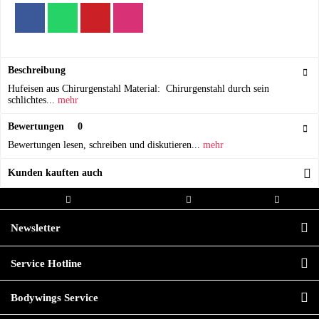
Beschreibung
Hufeisen aus Chirurgenstahl Material: Chirurgenstahl durch sein
schlichtes...
mehr
Bewertungen
0
Bewertungen lesen, schreiben und diskutieren...
mehr
Kunden kauften auch
Kostenloser Versand ab 20,00€
Versand innerhalb von
Hochwertige
Bestellwert
24h*
Qualität
Newsletter
Service Hotline
Bodywings Service