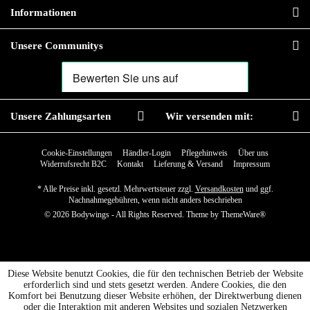
Informationen
Unsere Communitys
Unsere Zahlungsarten
Wir versenden mit:
Cookie-Einstellungen
Händler-Login
Pflegehinweis
Über uns
Widerrufsrecht B2C
Kontakt
Lieferung & Versand
Impressum
* Alle Preise inkl. gesetzl. Mehrwertsteuer zzgl.
Versandkosten
und ggf.
Nachnahmegebühren, wenn nicht anders beschrieben
© 2026 Bodywings - All Rights Reserved. Theme by
ThemeWare®
Diese Website benutzt Cookies, die für den technischen Betrieb der Website
erforderlich sind und stets gesetzt werden. Andere Cookies, die den
Komfort bei Benutzung dieser Website erhöhen, der Direktwerbung dienen
oder die Interaktion mit anderen Websites und sozialen Netzwerken