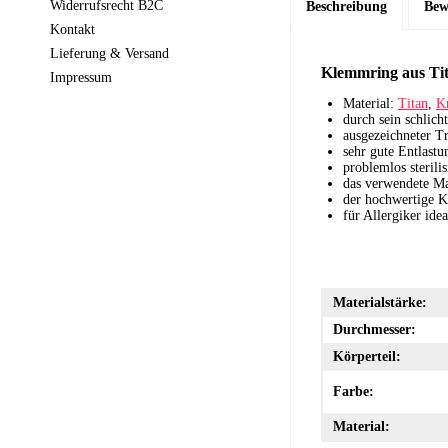
Widerrufsrecht B2C
Beschreibung
Bew
Kontakt
Lieferung & Versand
Klemmring aus Tita
Impressum
Material:
Titan
,
Kr
durch sein schlicht
ausgezeichneter T
sehr gute Entlastu
problemlos sterilis
das verwendete Mat
der hochwertige Kr
für Allergiker idea
Materialstärke:
Durchmesser:
Körperteil:
Farbe:
Material: