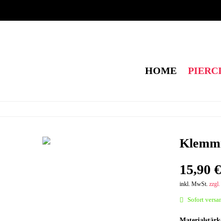
HOME
PIERC
Klemmri
15,90 €
inkl. MwSt.
zzgl
Sofort versan
Materialstär