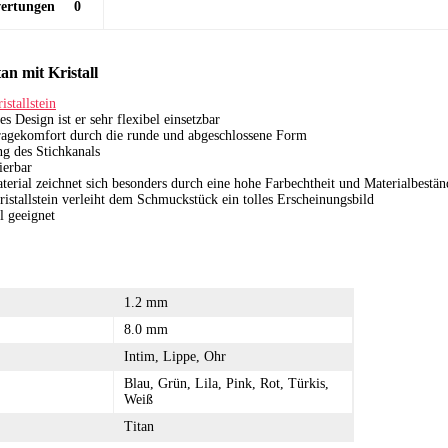
ertungen
0
n mit Kristall
istallstein
es Design ist er sehr flexibel einsetzbar
ragekomfort durch die runde und abgeschlossene Form
ng des Stichkanals
ierbar
erial zeichnet sich besonders durch eine hohe Farbechtheit und Materialbestän
istallstein verleiht dem Schmuckstück ein tolles Erscheinungsbild
l geeignet
1.2 mm
8.0 mm
Intim, Lippe, Ohr
Blau, Grün, Lila, Pink, Rot, Türkis,
Weiß
Titan