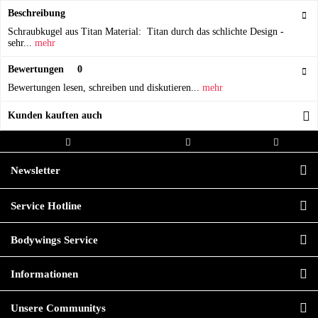
Beschreibung
Schraubkugel aus Titan Material: Titan durch das schlichte Design -
sehr...
mehr
Bewertungen
0
Bewertungen lesen, schreiben und diskutieren...
mehr
Kunden kauften auch
Kostenloser Versand ab 20,00€
Versand innerhalb von
Hochwertige
Bestellwert
24h*
Qualität
Newsletter
Service Hotline
Bodywings Service
Informationen
Unsere Communitys