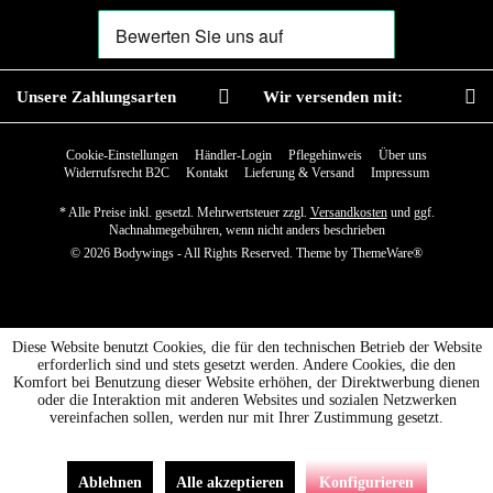
Unsere Zahlungsarten
Wir versenden mit:
Cookie-Einstellungen
Händler-Login
Pflegehinweis
Über uns
Widerrufsrecht B2C
Kontakt
Lieferung & Versand
Impressum
* Alle Preise inkl. gesetzl. Mehrwertsteuer zzgl.
Versandkosten
und ggf.
Nachnahmegebühren, wenn nicht anders beschrieben
© 2026 Bodywings - All Rights Reserved. Theme by
ThemeWare®
Diese Website benutzt Cookies, die für den technischen Betrieb der Website
erforderlich sind und stets gesetzt werden. Andere Cookies, die den
Komfort bei Benutzung dieser Website erhöhen, der Direktwerbung dienen
oder die Interaktion mit anderen Websites und sozialen Netzwerken
vereinfachen sollen, werden nur mit Ihrer Zustimmung gesetzt.
Ablehnen
Alle akzeptieren
Konfigurieren