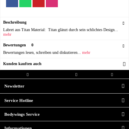
Beschreibung
Labret aus Titan Material: Titan glänzt durch sein schlichtes Design...
mehr
Bewertungen
0
Bewertungen lesen, schreiben und diskutieren...
mehr
Kunden kauften auch
Kostenloser Versand ab 20,00€
Versand innerhalb von
Hochwertige
Bestellwert
24h*
Qualität
Newsletter
Service Hotline
Bodywings Service
Informationen