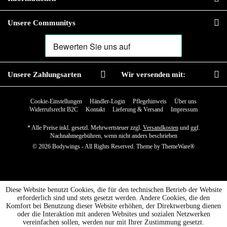
Unsere Communitys
Unsere Zahlungsarten
Wir versenden mit:
Cookie-Einstellungen
Händler-Login
Pflegehinweis
Über uns
Widerrufsrecht B2C
Kontakt
Lieferung & Versand
Impressum
* Alle Preise inkl. gesetzl. Mehrwertsteuer zzgl.
Versandkosten
und ggf.
Nachnahmegebühren, wenn nicht anders beschrieben
© 2026 Bodywings - All Rights Reserved. Theme by
ThemeWare®
Diese Website benutzt Cookies, die für den technischen Betrieb der Website
erforderlich sind und stets gesetzt werden. Andere Cookies, die den
Komfort bei Benutzung dieser Website erhöhen, der Direktwerbung dienen
oder die Interaktion mit anderen Websites und sozialen Netzwerken
vereinfachen sollen, werden nur mit Ihrer Zustimmung gesetzt.