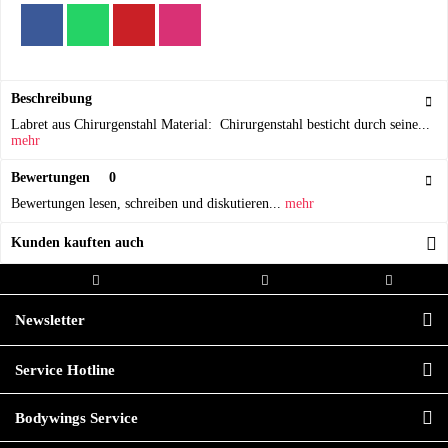
Beschreibung
Labret aus Chirurgenstahl Material: Chirurgenstahl besticht durch seine...
mehr
Bewertungen
0
Bewertungen lesen, schreiben und diskutieren...
mehr
Kunden kauften auch
Kostenloser Versand ab 20,00€
Versand innerhalb von
Hochwertige
Bestellwert
24h*
Qualität
Newsletter
Service Hotline
Bodywings Service