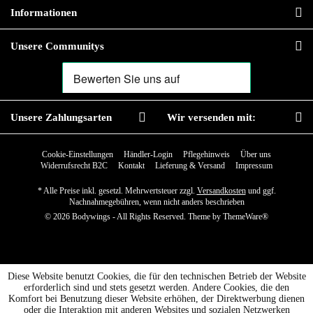
Informationen
Unsere Communitys
Unsere Zahlungsarten
Wir versenden mit:
Cookie-Einstellungen
Händler-Login
Pflegehinweis
Über uns
Widerrufsrecht B2C
Kontakt
Lieferung & Versand
Impressum
* Alle Preise inkl. gesetzl. Mehrwertsteuer zzgl.
Versandkosten
und ggf.
Nachnahmegebühren, wenn nicht anders beschrieben
© 2026 Bodywings - All Rights Reserved. Theme by
ThemeWare®
Diese Website benutzt Cookies, die für den technischen Betrieb der Website
erforderlich sind und stets gesetzt werden. Andere Cookies, die den
Komfort bei Benutzung dieser Website erhöhen, der Direktwerbung dienen
oder die Interaktion mit anderen Websites und sozialen Netzwerken