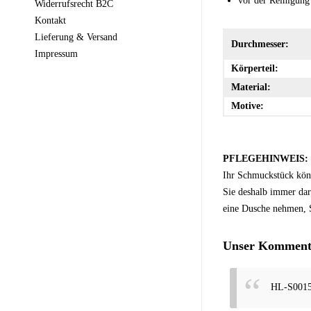
vor der Reinigung
Widerrufsrecht B2C
Kontakt
Lieferung & Versand
Durchmesser:
Impressum
Körperteil:
Material:
Motive:
PFLEGEHINWEIS:
Ihr Schmuckstück kön
Sie deshalb immer dar
eine Dusche nehmen, S
Unser Kommenta
HL-S001