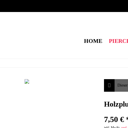
HOME
PIERC
Dieser
Holzpl
7,50 € 
inkl. MwSt.
zzgl