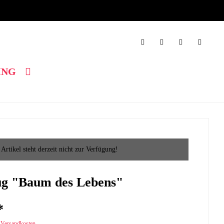
ING
 Artikel steht derzeit nicht zur Verfügung!
ug "Baum des Lebens"
*
. Versandkosten