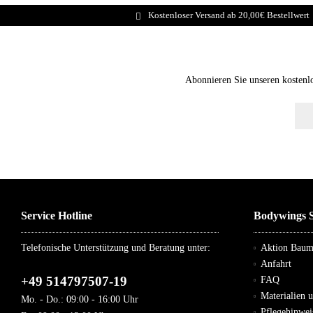
Kostenloser Versand ab 20,00€ Bestellwert
Abonnieren Sie unseren kostenl
Service Hotline
Bodywings S
Telefonische Unterstützung und Beratung unter:
Aktion Bau
Anfahrt
+49 514797507-19
FAQ
Materialien 
Mo. - Do.: 09:00 - 16:00 Uhr
Pflegehinwei