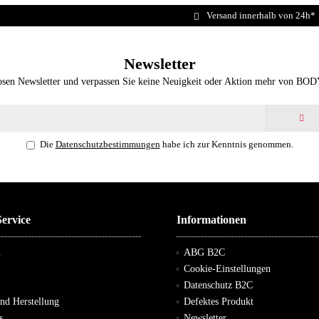
Versand innerhalb von 24h*
Newsletter
osen Newsletter und verpassen Sie keine Neuigkeit oder Aktion mehr von BO
Die
Datenschutzbestimmungen
habe ich zur Kenntnis genommen.
ervice
Informationen
m
ABG B2C
Cookie-Einstellungen
Datenschutz B2C
und Herstellung
Defektes Produkt
s
Newsletter