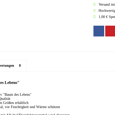
Versand in
Hochwertig
1,00 € Spe
ertungen
0
es Lebens"
iv "Baum des Lebens"
ualität
en Größen erhältlich
ial, vor Feuchtigkeit und Wärme schützen