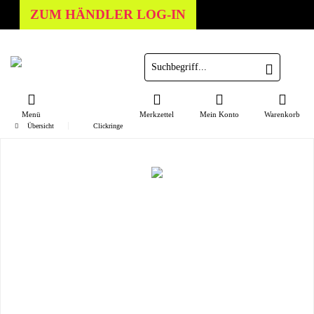
ZUM HÄNDLER LOG-IN
Menü
Merkzettel
Mein Konto
Warenkorb
Übersicht
Clickringe