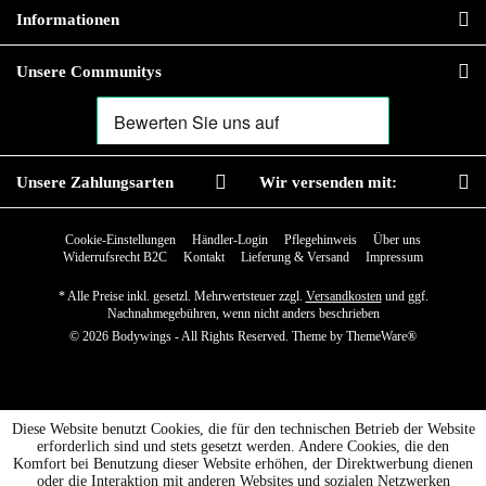
Informationen
Unsere Communitys
Unsere Zahlungsarten
Wir versenden mit:
Cookie-Einstellungen
Händler-Login
Pflegehinweis
Über uns
Widerrufsrecht B2C
Kontakt
Lieferung & Versand
Impressum
* Alle Preise inkl. gesetzl. Mehrwertsteuer zzgl.
Versandkosten
und ggf.
Nachnahmegebühren, wenn nicht anders beschrieben
© 2026 Bodywings - All Rights Reserved. Theme by
ThemeWare®
Diese Website benutzt Cookies, die für den technischen Betrieb der Website
erforderlich sind und stets gesetzt werden. Andere Cookies, die den
Komfort bei Benutzung dieser Website erhöhen, der Direktwerbung dienen
oder die Interaktion mit anderen Websites und sozialen Netzwerken