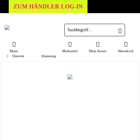
ZUM HÄNDLER LOG-IN
Menü
Merkzettel
Mein Konto
Warenkorb
Übersicht
Klemmring