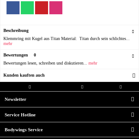
Beschreibung
Klemmring mit Kugel aus Titan Material: Titan durch sein schlichtes...
mehr
Bewertungen
0
Bewertungen lesen, schreiben und diskutieren...
mehr
Kunden kauften auch
Kostenloser Versand ab 20,00€
Versand innerhalb von
Hochwertige
Bestellwert
24h*
Qualität
Newsletter
Service Hotline
Bodywings Service